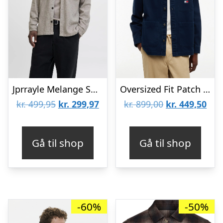
Jprrayle Melange Solid L/S Overshir
Oversized Fit Patch Pocket Overshirt
Den
Den
Den
De
kr.
499,95
kr.
299,97
kr.
899,00
kr.
449,50
oprindelige
aktuelle
oprindelige
aktu
pris
pris
pris
pris
Gå til shop
Gå til shop
var:
er:
var:
er:
kr. 499,95.
kr. 299,97.
kr. 899,00.
kr. 
-60%
-50%