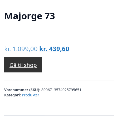
Majorge 73
Den
Den
kr.
1.099,00
kr.
439,60
oprindelige
aktuelle
pris
pris
Gå til shop
var:
er:
kr. 1.099,00.
kr. 439,60.
Varenummer (SKU):
8906713574025795651
Kategori:
Produkter