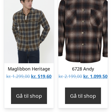
Maglibbon Heritage
6728 Andy
Den
Den
Den
D
kr.
1.299,00
kr.
519,60
kr.
2.199,00
kr.
1.099,50
oprindelige
aktuelle
oprindelige
ak
pris
pris
pris
pr
Gå til shop
Gå til shop
var:
er:
var:
er
kr. 1.299,00.
kr. 519,60.
kr. 2.199,00.
kr