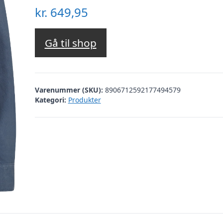
kr.
649,95
Gå til shop
Varenummer (SKU):
8906712592177494579
Kategori:
Produkter