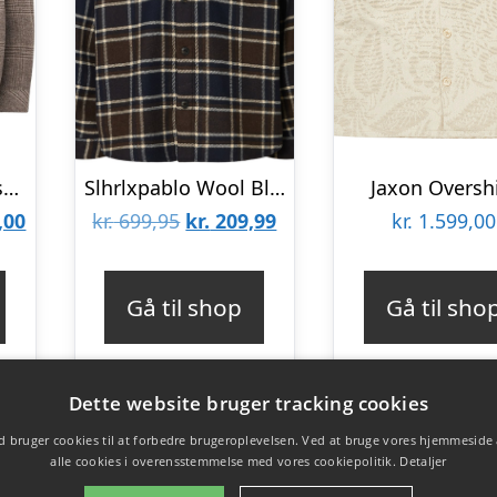
Sacastor X H Overshirt 14089
Slhrlxpablo Wool Blend Overshirt
Jaxon Overshi
Den
Den
Den
,00
kr.
699,95
kr.
209,99
kr.
1.599,00
elige
aktuelle
oprindelige
aktuelle
pris
pris
pris
Gå til shop
Gå til sho
er:
var:
er:
00,00.
kr. 600,00.
kr. 699,95.
kr. 209,99.
Dette website bruger tracking cookies
 bruger cookies til at forbedre brugeroplevelsen. Ved at bruge vores hjemmeside
alle cookies i overensstemmelse med vores cookiepolitik.
Detaljer