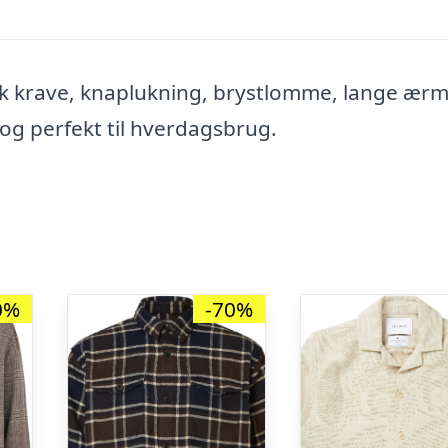
sk krave, knaplukning, brystlomme, lange ær
 og perfekt til hverdagsbrug.
0%
-70%