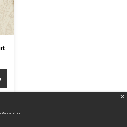
rt
p
×
 accepterer du