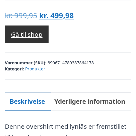
Den
Den
kr.
999,95
kr.
499,98
oprindelige
aktuelle
pris
pris
Gå til shop
var:
er:
kr. 999,95.
kr. 499,98.
Varenummer (SKU):
8906714789387864178
Kategori:
Produkter
Beskrivelse
Yderligere information
Denne overshirt med lynlås er fremstillet