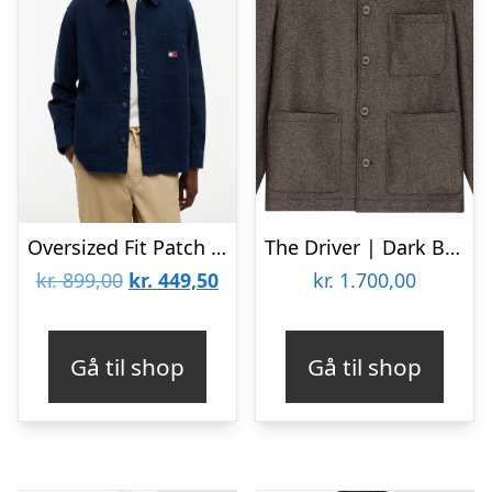
Oversized Fit Patch Pocket Overshirt
The Driver | Dark Brown
Den
Den
kr.
899,00
kr.
449,50
kr.
1.700,00
oprindelige
aktuelle
pris
pris
Gå til shop
Gå til shop
var:
er:
kr. 899,00.
kr. 449,50.