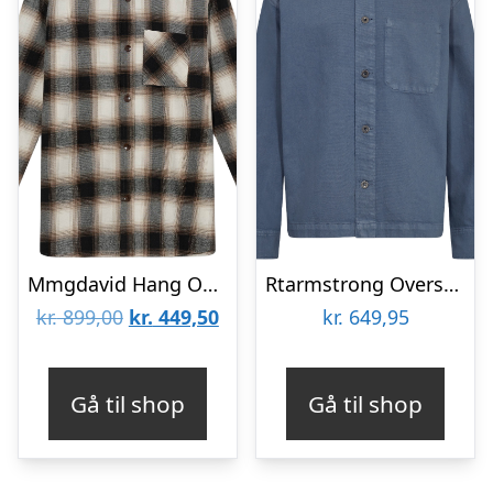
Mmgdavid Hang Overshirt
Rtarmstrong Overshirt
Den
Den
kr.
899,00
kr.
449,50
kr.
649,95
oprindelige
aktuelle
pris
pris
Gå til shop
Gå til shop
var:
er:
kr. 899,00.
kr. 449,50.