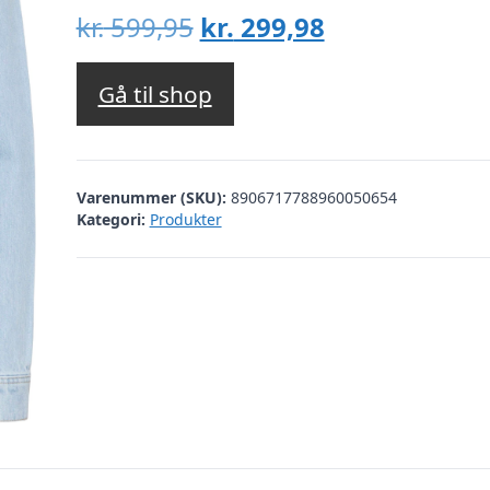
Den
Den
kr.
599,95
kr.
299,98
oprindelige
aktuelle
pris
pris
Gå til shop
var:
er:
kr. 599,95.
kr. 299,98.
Varenummer (SKU):
8906717788960050654
Kategori:
Produkter