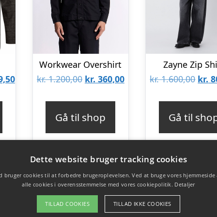
Workwear Overshirt
Zayne Zip Shi
Den
Den
Den
Den
9,50
kr.
1.200,00
kr.
360,00
kr.
1.600,00
kr.
8
lige
aktuelle
oprindelige
aktuelle
opri
pris
pris
pris
pris
Gå til shop
Gå til sho
er:
var:
er:
var:
9,00.
kr. 1.099,50.
kr. 1.200,00.
kr. 360,00.
kr. 1
Dette website bruger tracking cookies
 bruger cookies til at forbedre brugeroplevelsen. Ved at bruge vores hjemmeside
alle cookies i overensstemmelse med vores cookiepolitik.
Detaljer
TILLAD COOKIES
TILLAD IKKE COOKIES