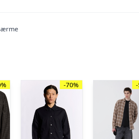
t ærme
0%
-70%