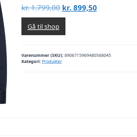
Den
Den
kr.
1.799,00
kr.
899,50
oprindelige
aktuelle
pris
pris
Gå til shop
var:
er:
kr. 1.799,00.
kr. 899,50.
Varenummer (SKU):
8906715969480568045
Kategori:
Produkter