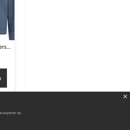
Rtarmstrong Overshirt
p
×
 accepterer du