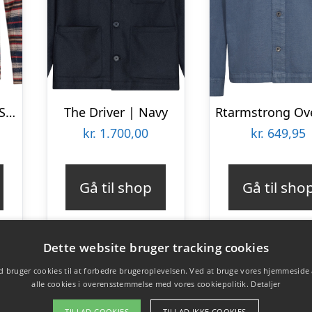
Resteröds Flannel Shirt
The Driver | Navy
kr.
1.700,00
kr.
649,95
Gå til shop
Gå til sho
Dette website bruger tracking cookies
 bruger cookies til at forbedre brugeroplevelsen. Ved at bruge vores hjemmeside
alle cookies i overensstemmelse med vores cookiepolitik.
Detaljer
TILLAD COOKIES
TILLAD IKKE COOKIES