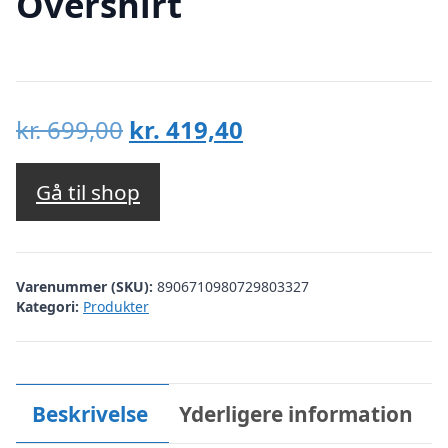
Overshirt
Den
Den
kr.
699,00
kr.
419,40
oprindelige
aktuelle
pris
pris
Gå til shop
var:
er:
kr. 699,00.
kr. 419,40.
Varenummer (SKU):
8906710980729803327
Kategori:
Produkter
Beskrivelse
Yderligere information