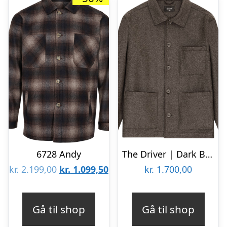
6728 Andy
The Driver | Dark Brown
Den
Den
kr.
2.199,00
kr.
1.099,50
kr.
1.700,00
oprindelige
aktuelle
pris
pris
Gå til shop
Gå til shop
var:
er: