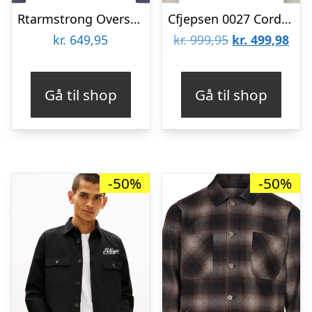
Rtarmstrong Overshirt
Cfjepsen 0027 Corduroy Jacket
Den
De
kr.
649,95
kr.
999,95
kr.
499,98
oprindelige
aktu
pris
pris
Gå til shop
Gå til shop
var:
er:
kr. 999,95.
kr. 
-50%
-50%